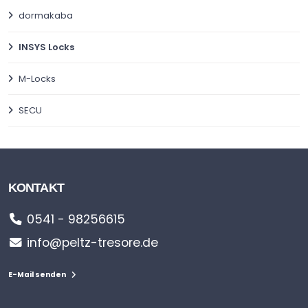
dormakaba
INSYS Locks
M-Locks
SECU
KONTAKT
0541 - 98256615
info@peltz-tresore.de
E-Mail senden