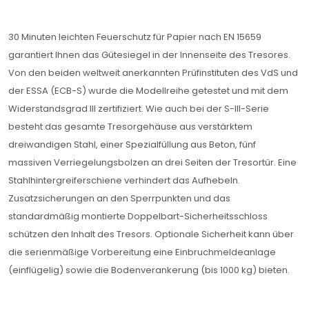
30 Minuten leichten Feuerschutz für Papier nach EN 15659
garantiert Ihnen das Gütesiegel in der Innenseite des Tresores.
Von den beiden weltweit anerkannten Prüfinstituten des VdS und
der ESSA (ECB-S) wurde die Modellreihe getestet und mit dem
Widerstandsgrad III zertifiziert. Wie auch bei der S-III-Serie
besteht das gesamte Tresorgehäuse aus verstärktem
dreiwandigen Stahl, einer Spezialfüllung aus Beton, fünf
massiven Verriegelungsbolzen an drei Seiten der Tresortür. Eine
Stahlhintergreiferschiene verhindert das Aufhebeln.
Zusatzsicherungen an den Sperrpunkten und das
standardmäßig montierte Doppelbart-Sicherheitsschloss
schützen den Inhalt des Tresors. Optionale Sicherheit kann über
die serienmäßige Vorbereitung eine Einbruchmeldeanlage
(einflügelig) sowie die Bodenverankerung (bis 1000 kg) bieten.