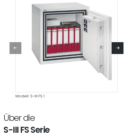
Modell: S-III FS 1
Modell:
Über die
S-III FS Serie