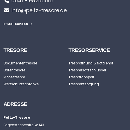
0541 - 98256615
info@peltz-tresore.de
E-Mail senden
TRESORE
TRESORSERVICE
Dokumententresore
Tresoröffnung & Notdienst
Datentresore
Tresorersatzschlüssel
Möbeltresore
Tresortransport
Wertschutzschränke
Tresorentsorgung
ADRESSE
Peltz-Tresore
Pagenstecherstraße 143