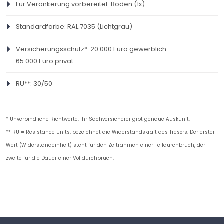
Für Verankerung vorbereitet: Boden (1x)
Größe: 1.12M
Heruntergeladen: 92
Standardfarbe: RAL 7035 (Lichtgrau)
Versicherungsschutz*: 20.000 Euro gewerblich
65.000 Euro privat
RU**: 30/50
* Unverbindliche Richtwerte. Ihr Sachversicherer gibt genaue Auskunft.
** RU = Resistance Units, bezeichnet die Widerstandskraft des Tresors. Der erster
Wert (Widerstandeinheit) steht für den Zeitrahmen einer Teildurchbruch, der
zweite für die Dauer einer Volldurchbruch.