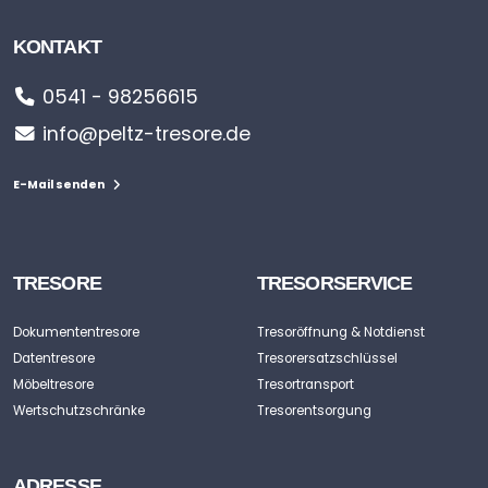
KONTAKT
0541 - 98256615
info@peltz-tresore.de
E-Mail senden
TRESORE
TRESORSERVICE
Dokumententresore
Tresoröffnung & Notdienst
Datentresore
Tresorersatzschlüssel
Möbeltresore
Tresortransport
Wertschutzschränke
Tresorentsorgung
ADRESSE