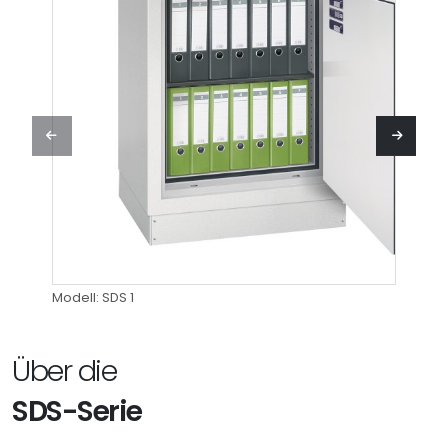
Modell: SDS 1
Modell
Über die
SDS-Serie