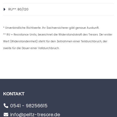
RU**: 80/120
PELTZ-S3-8-DATENBLATT.PDF
Hochgeladen am: 17.08.2022
Größe: 1.01M
Heruntergeladen: 65
* Unverbindliche Richtwerte. Ihr Sachversicherer gibt genaue Auskunft.
** RU = Resistance Units, bezeichnet die Widerstandskraft des Tresors. Der erster
Wert (Widerstandeinheit) steht für den Zeitrahmen einer Teildurchbruch, der
zweite für die Dauer einer Volldurchbruch.
KONTAKT
0541 - 98256615
info@peltz-tresore.de