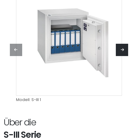
Modell: S-III 1
Modell:
Über die
S-III Serie