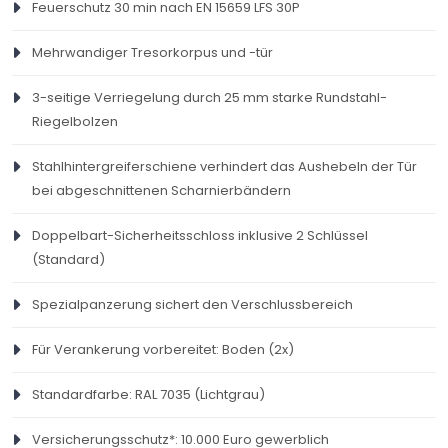
Heruntergeladen: 95
Feuerschutz 30 min nach EN 15659 LFS 30P
Peltz
1950 x 950 x
11700 x 770 x
356
510
Mehrwandiger Tresorkorpus und -tür
PELTZ-TSF-4-DATENBLATT.PDF
TSF 6
550
390
Hochgeladen am: 07.07.2022
Größe: 0.96M
3-seitige Verriegelung durch 25 mm starke Rundstahl-
Heruntergeladen: 92
Peltz
1950 x 1200 x
1700 x 1020 x
430
676
Riegelbolzen
TSF 7
550
390
PELTZ-TSF-5-DATENBLATT.PDF
Stahlhintergreiferschiene verhindert das Aushebeln der Tür
Hochgeladen am: 07.07.2022
Größe: 0.97M
bei abgeschnittenen Scharnierbändern
Heruntergeladen: 95
Doppelbart-Sicherheitsschloss inklusive 2 Schlüssel
PELTZ-TSF-6-DATENBLATT.PDF
(Standard)
Hochgeladen am: 07.07.2022
Größe: 1.03M
Heruntergeladen: 88
Spezialpanzerung sichert den Verschlussbereich
Für Verankerung vorbereitet: Boden (2x)
PELTZ-TSF-7-DATENBLATT.PDF
Hochgeladen am: 07.07.2022
Größe: 1.07M
Heruntergeladen: 77
Standardfarbe: RAL 7035 (Lichtgrau)
Versicherungsschutz*: 10.000 Euro gewerblich