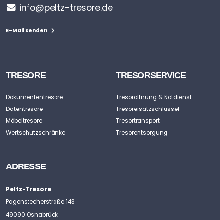
info@peltz-tresore.de
E-Mail senden
TRESORE
TRESORSERVICE
Dokumententresore
Tresoröffnung & Notdienst
Datentresore
Tresorersatzschlüssel
Möbeltresore
Tresortransport
Wertschutzschränke
Tresorentsorgung
ADRESSE
Peltz-Tresore
Pagenstecherstraße 143
49090 Osnabrück