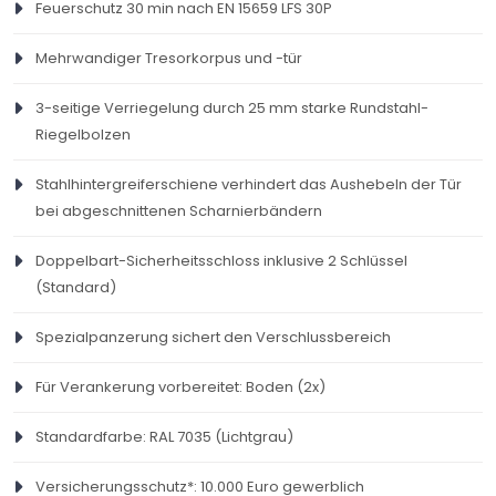
Heruntergeladen: 94
Feuerschutz 30 min nach EN 15659 LFS 30P
Peltz
1950 x 950 x
11700 x 770 x
356
510
Mehrwandiger Tresorkorpus und -tür
PELTZ-TSF-4-DATENBLATT.PDF
TSF 6
550
390
Hochgeladen am: 07.07.2022
Größe: 0.96M
3-seitige Verriegelung durch 25 mm starke Rundstahl-
Heruntergeladen: 92
Peltz
1950 x 1200 x
1700 x 1020 x
430
676
Riegelbolzen
TSF 7
550
390
PELTZ-TSF-5-DATENBLATT.PDF
Stahlhintergreiferschiene verhindert das Aushebeln der Tür
Hochgeladen am: 07.07.2022
Größe: 0.97M
bei abgeschnittenen Scharnierbändern
Heruntergeladen: 95
Doppelbart-Sicherheitsschloss inklusive 2 Schlüssel
PELTZ-TSF-6-DATENBLATT.PDF
(Standard)
Hochgeladen am: 07.07.2022
Größe: 1.03M
Heruntergeladen: 88
Spezialpanzerung sichert den Verschlussbereich
Für Verankerung vorbereitet: Boden (2x)
PELTZ-TSF-7-DATENBLATT.PDF
Hochgeladen am: 07.07.2022
Größe: 1.07M
Heruntergeladen: 77
Standardfarbe: RAL 7035 (Lichtgrau)
Versicherungsschutz*: 10.000 Euro gewerblich